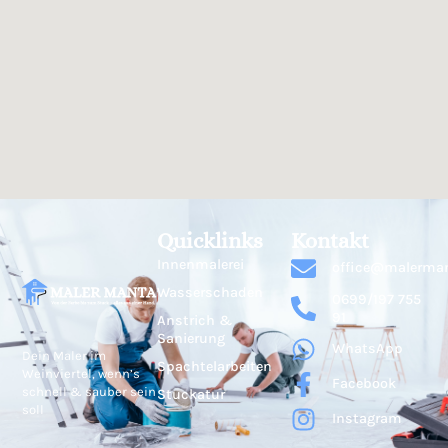
Quicklinks
Kontakt
Innenmalerei
office@malerman
Wasserschaden
0699/197 755
91
Anstrich &
Sanierung
WhatsApp
Dein Maler im
Spachtelarbeiten
Weinviertel, wenn’s
Facebook
schnell & sauber sein
Stuckatur
soll
Instagram